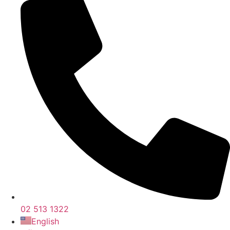
02 513 1322
English