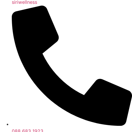
siriwellness
088 683 1923